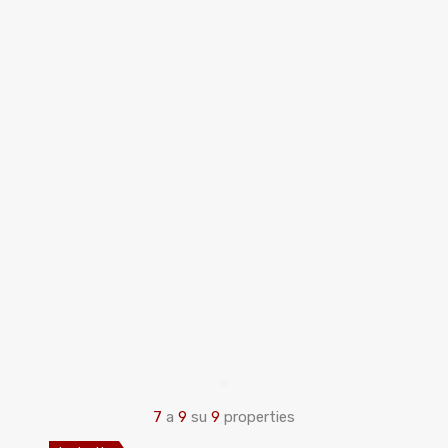
7
a
9
su
9
properties