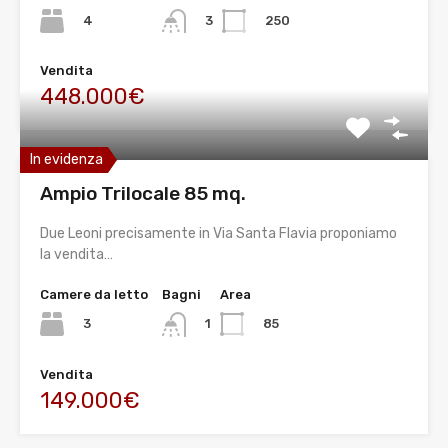
4
250
3
Vendita
448.000€
In evidenza
Ampio Trilocale 85 mq.
Due Leoni precisamente in Via Santa Flavia proponiamo
la vendita…
Camere da letto
Bagni
Area
3
85
1
Vendita
149.000€