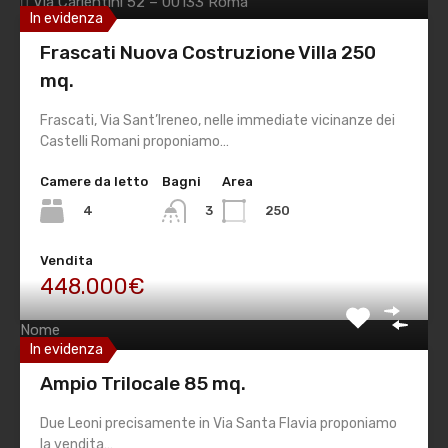
Via Carlentini 52 – 00133 Roma
In evidenza
06 205 39 29 |
info@consimm.it
Frascati Nuova Costruzione Villa 250
P. IVA 14872411005
mq.
Frascati, Via Sant’Ireneo, nelle immediate vicinanze dei
Castelli Romani proponiamo…
Privacy Policy
|
Sitemap
Camere da letto
Bagni
Area
4
250
3
All rights reserved© 2023 – Consimm Immobiliare
Vendita
448.000€
Iscriviti alla nostra newsletter
Nome
In evidenza
Ampio Trilocale 85 mq.
Email
Due Leoni precisamente in Via Santa Flavia proponiamo
la vendita…