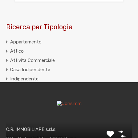
Ricerca per Tipologia
Appartamento
Attico
Attività Commerciale
Casa Indipendente
Indipendente
Locale
Mansarda
Terreno
Villa
C.R. IMMOBILIARE s.r.l.s.
Proprietà in evidenza