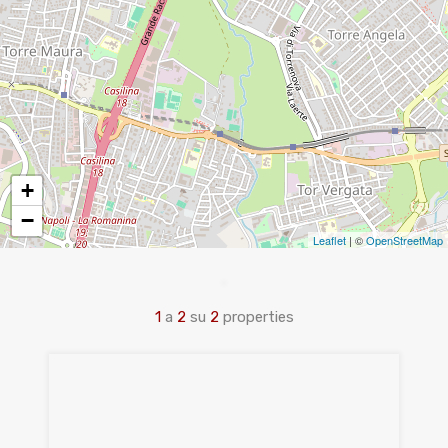
+
−
Leaflet
| ©
OpenStreetMap
1
a
2
su
2
properties