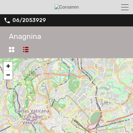
06/2053929
Anagnina
+
−