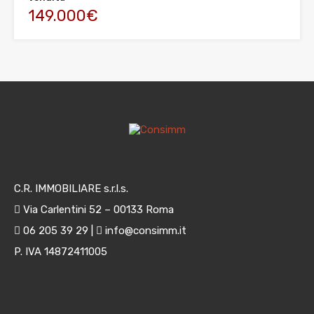
149.000€
C.R. IMMOBILIARE s.r.l.s.
Via Carlentini 52 – 00133 Roma
06 205 39 29 |
info@consimm.it
P. IVA 14872411005