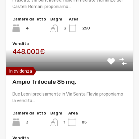
Frascati, Via Sant’Ireneo, nelle immediate vicinanze dei
Castelli Romani proponiamo…
Camere da letto
Bagni
Area
4
250
3
Vendita
448.000€
In evidenza
Ampio Trilocale 85 mq.
Due Leoni precisamente in Via Santa Flavia proponiamo
la vendita…
Camere da letto
Bagni
Area
3
85
1
Vendita